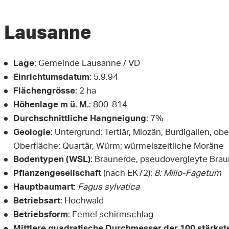
Lausanne
: Gemeinde Lausanne / VD
Lage
: 5.9.94
Einrichtumsdatum
: 2 ha
Flächengrösse
: 800-814
Höhenlage m ü. M.
: 7%
Durchschnittliche Hangneigung
: Untergrund: Tertiär, Miozän, Burdigalien, 
Geologie
Oberfläche: Quartär, Würm; würmeiszeitliche Moräne
: Braunerde, pseudovergleyte Bra
Bodentypen (WSL)
(nach EK72):
8: Milio-Fagetum
Pflanzengesellschaft
:
Fagus sylvatica
Hauptbaumart
: Hochwald
Betriebsart
: Femel schirmschlag
Betriebsform