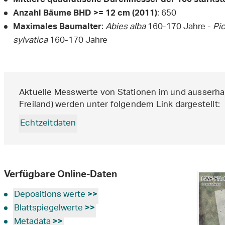
Mittlere quadratische Durchmesser der 100 stärks
: 650
Anzahl Bäume BHD >= 12 cm (2011)
:
Abies alba
160-170 Jahre -
Pi
Maximales Baumalter
sylvatica
160-170 Jahre
Aktuelle Messwerte von Stationen im und ausserha
Freiland) werden unter folgendem Link dargestellt:
Echtzeitdaten
Verfügbare Online-Daten
Depositions
werte
>>
Blattspiegelwerte
>>
Metadata
>>