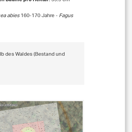
: 59.9 cm
ten Bäume pro Hektar
cea abies
160-170 Jahre -
Fagus
lb des Waldes (Bestand und