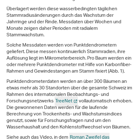
Überlagert werden diese wasserbedingten täglichen
Stammradiusänderungen durch das Wachstum der
Jahrringe und der Rinde. Messdaten über Wochen und
Monate zeigen daher Perioden mit radialem
Stammwachstum.
Solche Messdaten werden von Punktdendrometern
geliefert. Diese messen kontinuierlich Stammradien, ihre
Auflösung liegt im Mikrometerbereich. Pro Baum werden ein
oder mehrere Punktdendrometer mit Hilfe von Karbonfiber-
Rahmen und Gewindestangen am Stamm fixiert (Abb. 1).
Punktdendrometerdaten werden an über 300 Bäumen an
etwas mehr als 30 Standorten über die gesamte Schweiz im
Rahmen des internationalen Beobachtungs- und
Forschungsnetzwerks
TreeNet
vollautomatisch erhoben.
Die gewonnenen Daten werden für die laufende
Berechnung von Trockenheits- und Wachstumsindices
genutzt, sowie für Forschungsfragen rund um den
Wasserhaushalt und den Kohlenstoffwechsel von Bäumen.
Siehe auch das Video, in dem
Roman Zweifel das