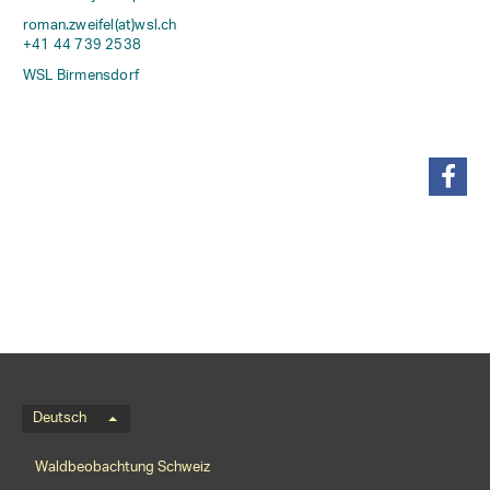
roman.zweifel(at)wsl
.
ch
+41 44 739 2538
WSL Birmensdorf
teilen
Sprachmenü
Deutsch
Footernavigation
Waldbeobachtung Schweiz