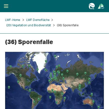
LWF-Home
LWF Demofläche
(20) Vegetation und Biodiversität
(36) Sporenfalle
(36) Sporenfalle